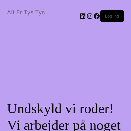
Alt Er Tys Tys
LinkedIn
Instagram
Facebook
Log ind
Undskyld vi roder!
Vi arbejder på noget