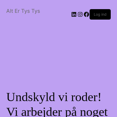
Alt Er Tys Tys
LinkedIn
Instagram
Facebook
Log ind
Undskyld vi roder!
Vi arbejder på noget