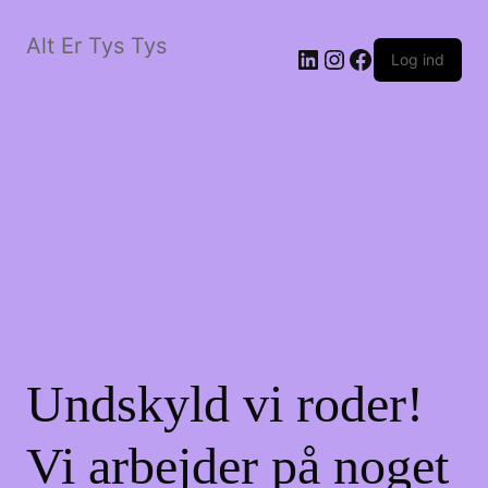
Alt Er Tys Tys
LinkedIn
Instagram
Facebook
Log ind
Undskyld vi roder!
Vi arbejder på noget