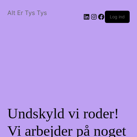
Alt Er Tys Tys
LinkedIn
Instagram
Facebook
Log ind
Undskyld vi roder!
Vi arbejder på noget