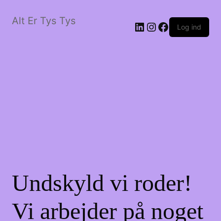
Alt Er Tys Tys
LinkedIn
Instagram
Facebook
Log ind
Undskyld vi roder!
Vi arbejder på noget