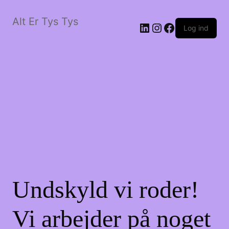
Alt Er Tys Tys
LinkedIn
Instagram
Facebook
Log ind
Undskyld vi roder!
Vi arbejder på noget